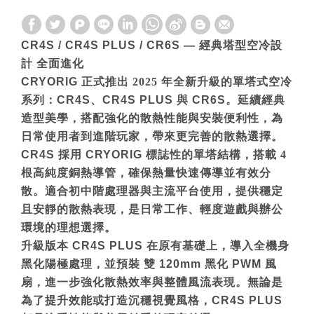
CR4S / CR4S PLUS / CR6S —
經典塔型空冷設
計
全面進化
CRYORIG
正式推出 2025 年全新升級的單塔式空冷
系列：
CR4S
、
CR4S PLUS
與
CR6S
。
延續經典
造型美學，搭配強化的散熱性能與安裝便利性，為
日常使用者到進階玩家，帶來更完善的散熱選擇。
CR4S
採用
CRYORIG
標誌性的單塔結構，搭載
4
根高純度銅熱導管
，確保熱量快速傳導並有效分
散。適合初中階處理器與主流平台使用，提供穩定
且安靜的散熱表現，是日常工作、輕度遊戲與辦公
環境的理想選擇。
升級版本
CR4S PLUS
在原有基礎上，導入全機身
黑化陽極處理，並預裝
雙
120mm
黑化
PWM
風
扇
，進一步強化散熱效率與整體風流表現。無論是
為了提升效能或打造沉穩視覺風格，
CR4S PLUS