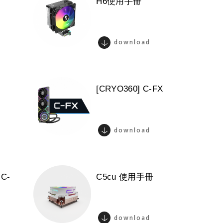
H6使用手冊
download
[CRYO360] C-FX
download
 C-
C5cu 使用手冊
download