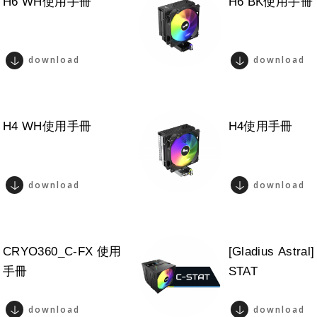
H6 WH使用手冊
H6 BK使用手冊
download
download
H4 WH使用手冊
H4使用手冊
download
download
CRYO360_C-FX 使用
[Gladius Astral]
手冊
STAT
download
download