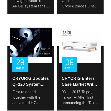
new generation of
Cooler
處理器與主流平台使
preferences.
視覺表現更以光影流
此外，產品安裝過程
LULL，不只是散熱，
過度平滑（<0.2
HUB
ARGB system fans,
Cryorig places 6 heat
用，提供穩定且安靜
480X480 pixel
動感為概念，創造柔
簡化升級，採用全新
更是一種態度。
μm）容易產生空隙或
model CF 120 with
pipes inside the fin
的散熱表現，是日常
resolution, more than
和而豐富的燈效層
模組化扣具設計，安
對極簡的致敬，對寧
導致膏體浪費，這種
vibration absorbing
modules, and with
工作、輕度遊戲與辦
16.7 million colors,
次，讓整體水冷系統
裝快速、穩固又直
靜的追求。
微表面設計能有效提
pads and FDB
the support of an
公環境的理想選擇。
can be customized
呈現出令人驚豔的細
覺，大幅提升組裝體
只為那些，真正聽得
升接觸壓力與熱傳導
bearing system to
addressable,
升級版本 CR4S
and personalized.
膩質感。
驗，讓玩家輕鬆完成
見安靜的人。
效率，讓熱能真正傳
provide stable and
noiseless fan, you
PLUS 在原有基礎
Content, master real-
外型設計上，Cryo
安裝，不再手忙腳
遞到該去的地方。
precise operation to
can push the cooling
上，導入全機身黑化
time display of
360 採用極簡現代語
亂。
C5 與 C5 CU 不只是
eliminate excess
efficacy to extreme.
陽極處理，並預裝 雙
CPU/GPU
言，摒棄過度複雜的
Gladius Astral 是一款
下吹式散熱器，更是
vibration and noise,
The C6 Twin-Tower
120mm 黑化 PWM 風
temperature and
結構線條，轉而以乾
兼具旗艦效能、現代
為有限空間打造的極
PWM speed range of
Cooler was designed
扇，進一步強化散熱
other information.
淨俐落的結構搭配深
設計與使用者便利性
28
08
致效能解決方案，專
500~2000 RPM,
after Anemoi, the
效率與整體風流表
邃配色，打造出一體
的頂尖空冷選擇，重
為講究表現與質感的
allowing users to set
wind god in ancient
現。無論是為了提升
The CA series uses
2017
12
2017
12
成型的視覺美學。從
新定義高階散熱的可
玩家而生。
the most suitable
Greek. The cooler
效能或打造沉穩視覺
an eighth-generation
內到外，Cryo 360 所
能性。
speed parameters
directs a continuous
風格，CR4S PLUS
CRYORIG Updates
water pump and is
CRYORIG Enters
帶來的不只是散熱
through the
flow of air to the fins,
都是注重性能與美學
equipped with an
QF120 System
Case Market With
器，更是一件為玩家
motherboard, and the
transmitting the
並重的玩家首選。
efficient three-phase
Fans with LED
the Taku Monitor
量身打造的機殼藝術
First released
08.11.2017 Taipei,
noise is controlled at
CPU’s heat from pure
而系列中的高階機種
motor to enhance
品。
Variants
Stand ITX Case
together with the
Taiwan – After first
23.6dB(a) Air flow
copper base to high-
CR6S，則搭載 6 根
cooling and achieve
無論是高效運行、多
acclaimed H7
announcing the Taku
55.7 9CFN
efficacy heat pipes.
高效熱導管 與大面積
quieter operation to
工剪輯還是極致遊
heatsink, the QF120
in Computex 2016,
With a tightly