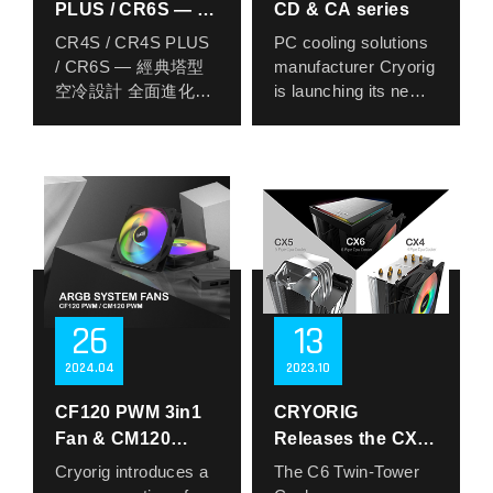
異畫質與顯示自由
了簡約線條與燈效美
都能打造專屬於自己
下吹式空冷解決方案
PLUS / CR6S — 經
CD & CA series
度，支援顯示 GIF 動
學，展現前所未有的
的靜音風格主機。不
之一。
典塔型空冷設計 全
CR4S / CR4S PLUS
PC cooling solutions
畫、照片甚至影片，
空冷風格。散熱器頂
只是效能顯示，更是
搭載的 Vapor
面進化
/ CR6S — 經典塔型
manufacturer Cryorig
讓玩家能依照個人風
部配置 整合式 HD 數
一塊風格畫布。
Chamber 均熱底座，
空冷設計 全面進化
is launching its new
格，自由打造專屬畫
位顯示螢幕，即時呈
雖然生而寧靜，LULL
可將熱源均勻快速導
CRYORIG 正式推出
generation of liquid
面。不僅是系統監控
現 CPU 使用率、溫
仍保留風扇安裝彈
熱至整體鰭片，有效
2025 年全新升級的單
coolers, the CD40
工具，更是展現自我
度與功耗等系統資
性，能搭配使用者需
提升熱交換效率，即
塔式空冷系列：
CD60, in May 2024!
風格的絕佳視覺平
訊，讓使用者可隨時
求進行氣流強化設
使長時間高負載運
CR4S、CR4S PLUS
台。
監控硬體狀態，強化
定，實現靜音與效能
作，也能維持穩定低
與 CR6S。延續經典
The CD series device
為滿足高階處理器日
操控與互動感。
之間的自由轉換，兼
溫，為小體積電競或
造型美學，搭配強化
adopts PWM pump
益增加的散熱需求，
配備 兩顆高性能
容安靜、涼爽、美學
高效能平台帶來更舒
的散熱性能與安裝便
and LCD
Cryo 360 配備全新強
120mm PWM ARGB
與高效的四大元素。
適的使用體驗。
利性，為日常使用者
programmable
化 高效能三相馬達幫
風扇，在提升風流與
值得一提的是，LULL
此外，C5 系列在接觸
到進階玩家，帶來更
system. It is
浦，流量穩定、靜音
靜壓表現的同時，帶
為限量訂製產品，每
面工藝上也精益求
26
13
完善的散熱選擇。
designed for the
表現優異，確保在高
來鮮明的視覺燈效，
一組都是為真正講究
精，導入精密拋光處
CR4S 採用
majority of water
負載狀態下依然維持
為機殼內部增添動態
2024
04
2023
10
靜音、極致工藝與細
理，將 CPU 接觸表
CRYORIG 標誌性的
cooling enthusiasts.
卓越的冷卻效率。
科技氛圍。無論是效
節掌控的用戶量身打
面的粗糙度 (Ra) 控制
單塔結構，搭載 4 根
It can arrange the
散熱風扇也全面升
CF120 PWM 3in1
能還是外觀，Gladius
CRYORIG
造。這不是一款大眾
在 0.4–1.6 μm 之間，
高純度銅熱導管，確
display frequency
級，導入全新設計的
Astral 都體現了
Fan & CM120
Releases the CX6
化產品，而是專屬於
提供最佳化的導熱膏
保熱量快速傳導並有
content according to
ARGB 風扇模組，不
CRYORIG 對細節的
PWM 3 in 1 Fan
CPU COOLER
靜音信仰者的獨特選
附著條件。相比過於
Cryorig introduces a
The C6 Twin-Tower
效分散。適合初中階
their own
僅氣流輸出更強勁，
極致追求。
擇。
With 6 ports PWM
粗糙（>2.0 μm）或