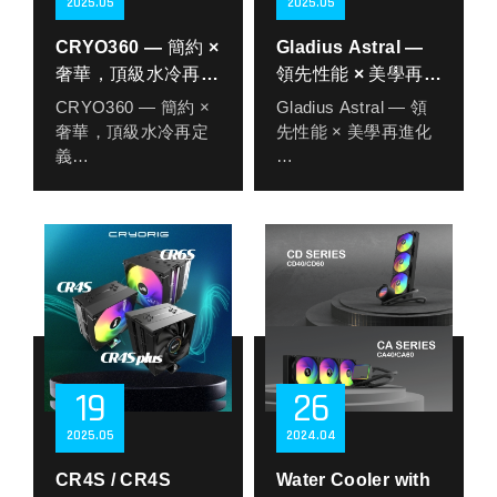
2025
05
2025
05
我們為它取名「The
僅 54.5mm 的總高
Silent Wave 靜音浪
度，讓 C5 系列能完
CRYO360 — 簡約 ×
Gladius Astral —
潮」，不只是因為它
美安裝於多數 ITX 機
奢華，頂級水冷再定
領先性能 × 美學再進
無聲無息，更因為它
殼中，實現高相容性
義
化
CRYO360 — 簡約 ×
Gladius Astral — 領
悄然顛覆傳統散熱思
的同時保有強勁散熱
奢華，頂級水冷再定
先性能 × 美學再進化
維。LULL 利用超大面
能力。中央搭載特別
義
積的散熱板結構，作
設計的快睿 90mm
CRYORIG 隆重推出
為機殼本體的一部
ARGB PWM 風扇，
CRYORIG 快睿全新
全新旗艦級空冷散熱
分，不需風扇、不靠
兼具高風量、低噪音
旗艦級 AIO 一體式水
器 Gladius Astral，專
氣流，就能穩定地排
與視覺燈效，讓小體
冷散熱器 — Cryo 360
為頂級玩家與創作者
出系統熱能，實現真
積主機也能擁有完整
隆重登場。**專為頂
而生。搭載 10 根高精
正的零風扇、零噪
的風格與效能。
尖玩家與創作者而設
鍛造純銅熱導管，擁
音、零干擾。
性能表現方面，C5 可
計，以極簡線條融合
有 285W 以上 TDP
核心配置方面，LULL
支援最高 160W
強大性能，打造出一
散熱能力，為高階多
搭載一顆高品質 2.8
TDP，滿足主流 ITX
款兼具美學與實力的
核心處理器提供壓倒
吋高解析度 LCD 螢
系統的散熱需求；而
19
26
高階水冷解決方案。
性熱控表現，挑戰極
幕，支援即時系統資
全銅版本 C5 CU 更將
核心亮點來自於其搭
限不再妥協。
訊、動畫、靜態圖片
散熱上限推進至驚人
2025
05
2024
04
載的 2.8 吋超寬高解
Gladius Astral 不僅是
甚至個人化視覺主
的 185W TDP，成為
析 LCD 螢幕，具備優
效能的代表，更融合
題，讓每一位使用者
CR4S / CR4S
目前市面上最強大的
Water Cooler with