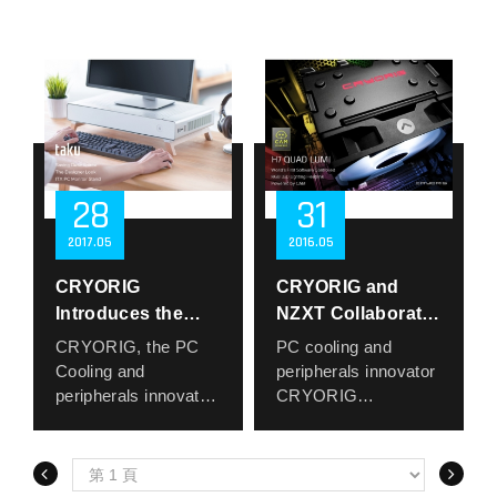
散熱鰭片，專為多核
provide the ultimate
戲，Cryo 360 都能提
system fans series is
PC Cooling and
The unique ARGB
connected pressed
心處理器與高熱負載
heat dissipation
供令人安心的散熱保
now getting a LED
peripherals innovator
light effect illuminates
fin heatsink, the heat
平台打造。採用單一
performance. It has a
障與視覺享受，是您
upgrade. This new
CRYORIG is
each translucent fan
can be transmitted
高規版本設計，簡化
magnetic top cover
進化平台的首選。
line of white LED
releasing the Taku
blade, which can be
through a wide
選擇，同時提供更強
and a removable top
based system fans is
PC monitor stand ITX
synchronized via
cooling area, which
的散熱性能與系統穩
cover to easily
based on
case. The Taku has
ARGB controller or
cools down the
定性，滿足進階使用
change the direction
CRYORIG’s
been in development
ARGB-compatible
system in a flash and
者的高標準需求。
of the logo.
innovative QF120
for over 2 Years in
motherboards. The
reaches thermal
全系列皆配備
28
31
Series. Like the
house, with over 1
CM120 includes 3
equilibrium.
CRYORIG 精心調校
original QF120 it
year of co-
fans and a PWM
2017
05
2016
05
的 PWM 風扇，實現
comes in three
development with
HUB to support up to
低噪音與高效率兼具
different models each
manufacturing
6 fan settings, and
CRYORIG
CRYORIG and
的散熱體驗，並延續
with different RPM
partner Lian Li. The
adopts a magnetic
Introduces the
NZXT Collaborate
品牌一貫的工藝水準
ranges, ranging from
Taku is finally
suction design that
Taku Kickstarter
for World's First
與簡約設計，完美融
CRYORIG, the PC
PC cooling and
200-1000 RPM in the
releasing after a brief
allows professional
入各類主機配置中。
Campaign
Software
Cooling and
peripherals innovator
QF120 LED Silent,
appearance on
gamers to
Controlled RGB
peripherals innovator
CRYORIG
330-1600 RPM with
Kickstart during the
magnetically fix it
is releasing their first
Heatsink, the H7
announces their
the QF120 LED
Summer. Although
according to the
PC case project the
collaboration project
Quad Lumi
Balance, and 600-
unsuccessful as a
actual position,
Taku on crowdfunding
with NZXT to deliver
2200 RPM on the
Kickstarter project
integrating chassis
website Kickstarter.
the world’s first