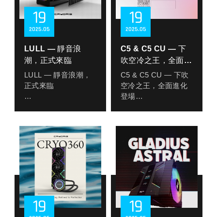
19
19
2025
05
2025
05
LULL — 靜音浪
C5 & C5 CU — 下
潮，正式來臨
吹空冷之王，全面進
化登場
LULL — 靜音浪潮，
C5 & C5 CU — 下吹
正式來臨
空冷之王，全面進化
登場
CRYORIG 快睿推出
全新靜音旗艦產品—
CRYORIG快睿正式
LULL，一款前所未見
發表新一代下吹式空
的「機殼整合式液冷
冷散熱器 “ C5 與 C5
散熱板」，重新定義
CU “，專為 ITX 與小
靜音系統的最高境
型主機而設，融合
界。為了追求極致寧
Vapor Chamber 均熱
靜、美學極簡的玩家
技術，將下吹空冷效
而生，LULL 不只是散
能提升至全新境界，
19
19
熱器，更是一種全新
改寫小機殼散熱的可
生活風格的展現。
能性。