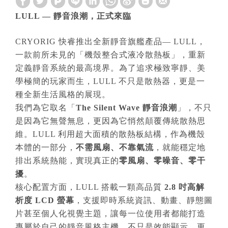
LULL —
靜音浪潮，正式來臨
CRYORIG 快睿推出全新靜音旗艦產品— LULL，
一款前所未見的「機殼整合式液冷散熱板」，重新
定義靜音系統的最高境界。為了追求極致寧靜、美
學極簡的玩家而生，LULL 不只是散熱器，更是一
種全新生活風格的展現。
我們為它取名「
The Silent Wave
靜音浪潮
」，不只
是因為它無聲無息，更因為它悄然顛覆傳統散熱思
維。LULL 利用超大面積的散熱板結構，作為機殼
本體的一部分，
不需風扇、不靠氣流
，就能穩定地
排出系統熱能，實現真正的
零風扇、零噪音、零干
擾
。
核心配置方面，LULL 搭載一顆高品質
2.8
吋高解
析度 LCD
螢幕
，支援即時系統資訊、動畫、靜態圖
片甚至個人化視覺主題，讓每一位使用者都能打造
專屬於自己的靜音風格主機。不只是效能顯示，更