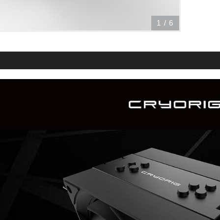
1
/
6