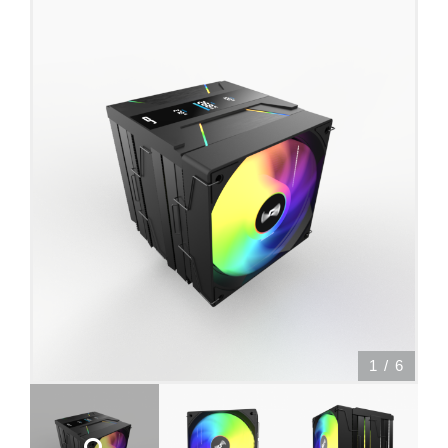
1
/
6