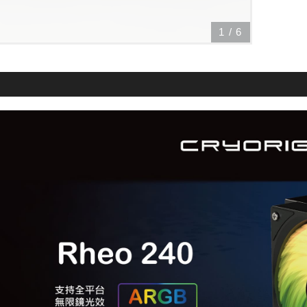
1
/
6