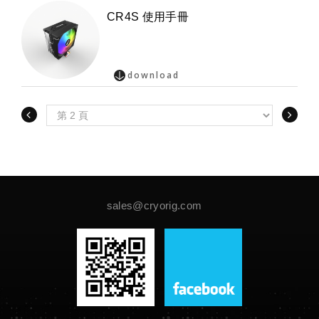
CR4S 使用手冊
download
sales@cryorig.com